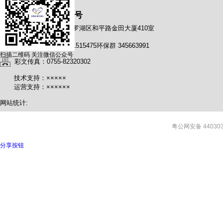
粤ICP备15107392-1号
联络处地址：深圳市罗湖区和平路金田大厦410室
QQ总群：活动群 161515475环保群 345663991
扫描二维码 关注微信公众号
彩文传真：0755-82320302
技术支持：×××××
运营支持：××××××
网站统计:
粤公网安备 440303
分享按钮